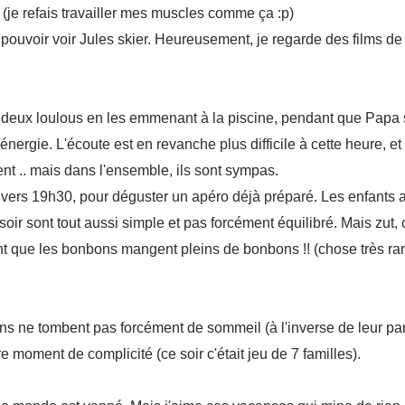
 (je refais travailler mes muscles comme ça :p)
 pouvoir voir Jules skier. Heureusement, je regarde des films de
es deux loulous en les emmenant à la piscine, pendant que Papa
énergie. L'écoute est en revanche plus difficile à cette heure, et
nt .. mais dans l'ensemble, ils sont sympas.
 vers 19h30, pour déguster un apéro déjà préparé. Les enfants 
r sont tout aussi simple et pas forcément équilibré. Mais zut, c
nt que les bonbons mangent pleins de bonbons !! (chose très ra
s ne tombent pas forcément de sommeil (à l'inverse de leur pare
re moment de complicité (ce soir c'était jeu de 7 familles).