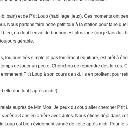
, bain) et de P'tit Loup (habillage, jeux). Ces moments ont per
eur.
Nous partons faire notre petit tour à la station pour faire qu
 bien, ou dont l'envie de bonbon est plus forte (oui je fais du c
toujours gérable.
 toujours très simple et pas forcément équilibré, est prêt à être
le temps de jouer un peu et Chérichou de reprendre des forces. C
s emmènent P'tit Loup à son cours de ski. Ils en profitent pour re
elle dort tout l'après midi !).
 relais auprès de MiniMoa. Je peux du coup aller chercher P'tit
e ramène 3 ans en arrière avec Jules. Nous étions déjà dans cett
t P'tit Loup est bien évidement vanné de cette après midi. Pour le 