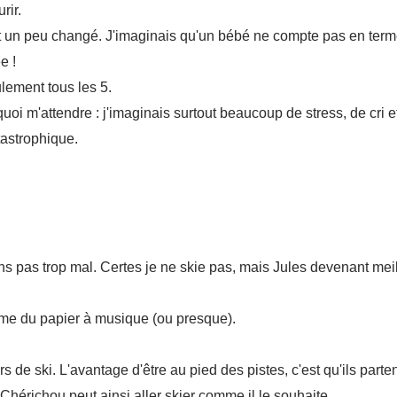
rir.
nt un peu changé. J'imaginais qu'un bébé ne compte pas en ter
e !
lement tous les 5.
uoi m'attendre : j'imaginais surtout beaucoup de stress, de cri 
astrophique.
ns pas trop mal. Certes je ne skie pas, mais Jules devenant mei
mme du papier à musique (ou presque).
e ski. L'avantage d'être au pied des pistes, c'est qu'ils parten
 Chérichou peut ainsi aller skier comme il le souhaite.