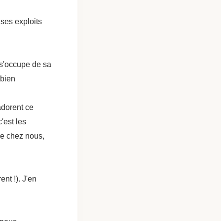
 ses exploits
 s'occupe de sa
 bien
adorent ce
'est les
re chez nous,
nt !). J'en