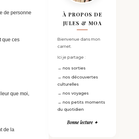
me de personne
À PROPOS DE
JULES & MOA
Bienvenue dans mon
et que ces
carnet.
Ici je partage :
→ nos sorties
→ nos découvertes
culturelles
→ nos voyages
lleur que moi,
→ nos petits moments
du quotidien
Bonne lecture ✦
t de la