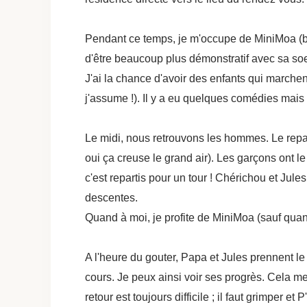
Pendant ce temps, je m'occupe de MiniMoa (bib
d'être beaucoup plus démonstratif avec sa so
J'ai la chance d'avoir des enfants qui marchent
j'assume !). Il y a eu quelques comédies mais 
Le midi, nous retrouvons l
es hommes. Le repas,
oui ça creuse le grand air). Les garçons ont 
c
'est repartis pour un tour ! Chérichou et Jule
descentes.
Quand à moi, je profite de MiniMoa (sauf quand 
A l'heure du gouter, Papa et Jules prennent le
cours. Je peux ainsi voir ses progrès. Cela m
retour est toujours difficile ; il faut grimper e