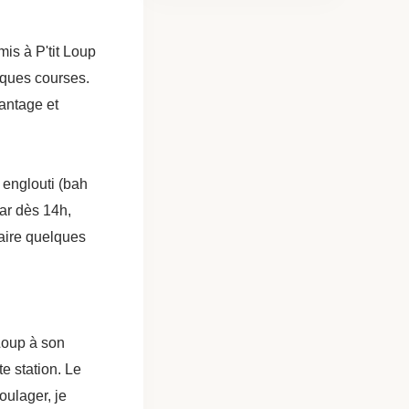
mis à
P'tit Loup
elques courses.
hantage et
 englouti (bah
ar dès 14h,
faire quelques
 Loup à son
e station.
Le
soulager, je