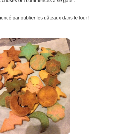
s choses ont commencés à se gâter.
encé par oublier les gâteaux dans le four !