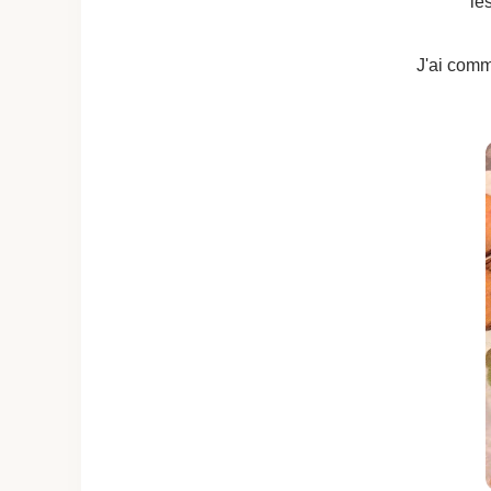
le
J'ai comm