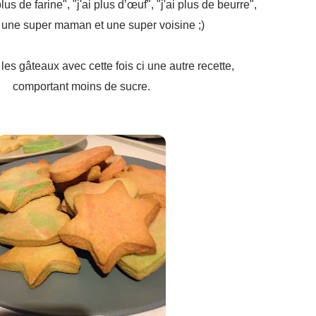
plus de farine", "j'ai plus d’œuf", "j'ai plus de beurre",
i une super maman et une super voisine ;)
 les gâteaux avec cette fois ci une autre recette,
comportant moins de sucre.