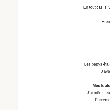
En tout cas, si 
Pren
Les papys étai
J'ava
Mes loulou
J'ai même eu 
Forcément