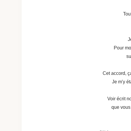
Tou
J
Pour moi
su
Cet accord, ç
Je m'y ét
Voir écrit 
que vous 