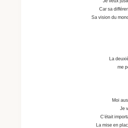
Je veux just
Car sa différen
Sa vision du monde
La deuxi
me pe
Moi aus
Je v
C'était import
La mise en place