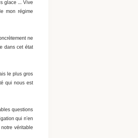
 glace ... Vive
u de mon régime
concrètement ne
e dans cet état
ais le plus gros
té qui nous est
ables questions
igation qui n'en
notre véritable