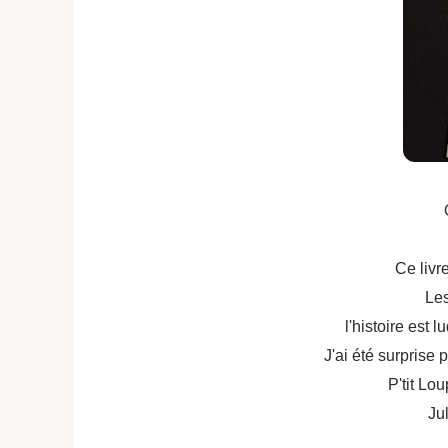
Ce livr
Les
l'histoire est l
J'ai été surprise 
P'tit Lo
Jul