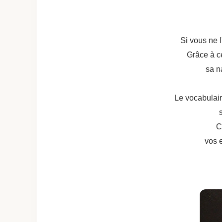
Si vous ne 
Grâce à ce
sa n
Le vocabulair
C
vos e