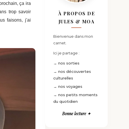
prochain, ça ira
ns trop savoir
À PROPOS DE
s faisons, j'ai
JULES & MOA
Bienvenue dans mon
carnet.
Ici je partage :
→ nos sorties
→ nos découvertes
culturelles
→ nos voyages
→ nos petits moments
du quotidien
Bonne lecture ✦