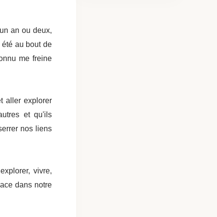
e un an ou deux,
s été au bout de
nconnu me freine
t aller explorer
utres et qu'ils
serrer nos liens
xplorer, vivre,
place dans notre