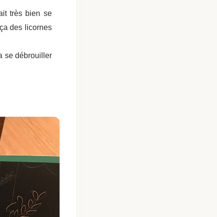
ait très bien se
 ça des licornes
 se débrouiller