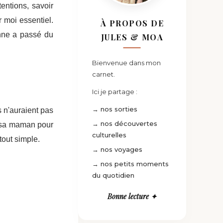
entions, savoir
 moi essentiel.
À PROPOS DE
onne a passé du
JULES & MOA
Bienvenue dans mon
carnet.
Ici je partage :
→ nos sorties
s n'auraient pas
→ nos découvertes
à sa maman pour
culturelles
tout simple.
→ nos voyages
→ nos petits moments
du quotidien
Bonne lecture ✦