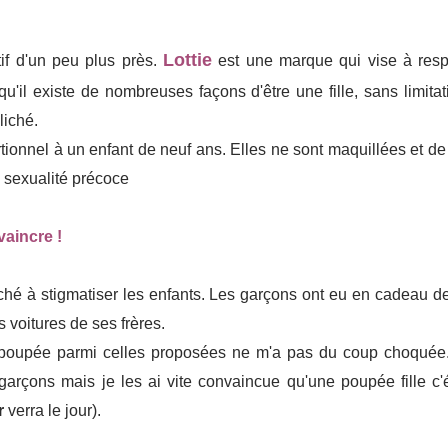
Lottie
tif d'un peu plus près.
est une marque qui vise à resp
qu'il existe de nombreuses façons d'être une fille, sans limita
liché.
rtionnel à un enfant de neuf ans. Elles ne sont maquillées et d
e sexualité précoce
aincre !
erché à stigmatiser les enfants. Les garçons ont eu en cadeau d
voitures de ses frères.
 poupée parmi celles proposées ne m'a pas du coup choquée. 
 garçons mais je les ai vite convaincue qu'une poupée fille c'é
r
verra le jour).