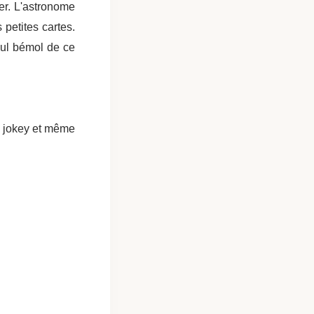
er. L'astronome
 petites cartes.
seul bémol de ce
e jokey et même