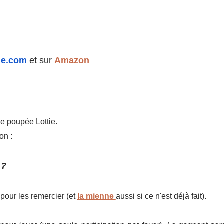
ie
.com
et sur
Amazon
ne poupée Lottie.
on :
 ?
pour les remercier (et
la mienne
aussi si ce n'est déjà fait).