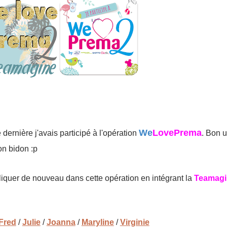
We
LovePrema
 dernière j'avais participé à l'opération
. Bon u
on bidon :p
liquer de nouveau dans cette opération en intégrant la
Teamagi
Fred
/
Julie
/
Joanna
/
Maryline
/
Virginie