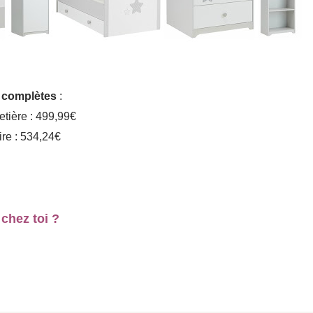
 complètes
:
tière : 499,99€
re : 534,24€
chez toi ?