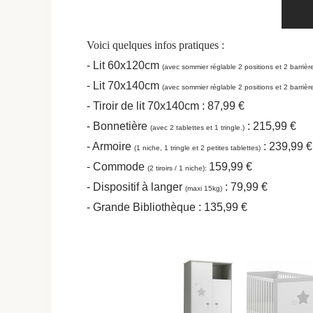
Voici quelques infos pratiques :
- Lit 60x120cm
(avec sommier réglable 2 positions et 2 barrière
- Lit 70x140cm
(avec sommier réglable 2 positions et 2 barrière
- Tiroir de lit 70x140cm : 87,99 €
- Bonnetière
: 215,99 €
(avec 2 tablettes et 1 tringle.)
- Armoire
: 239,99 €
(1 niche, 1 tringle et 2 petites tablettes)
- Commode
159,99 €
(2 tiroirs / 1 niche):
- Dispositif à langer
: 79,99 €
(maxi 15kg)
- Grande Bibliothèque : 135,99 €