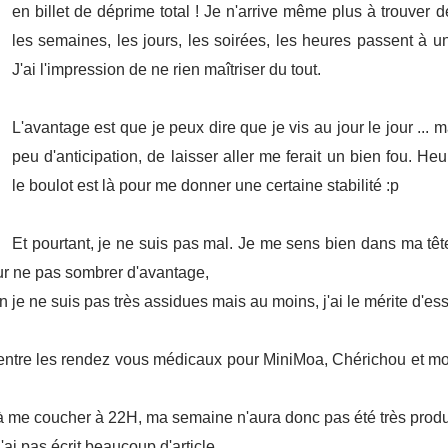
en billet de déprime total ! Je n'arrive même plus à trouver de
les semaines, les jours, les soirées, les heures passent à un
J'ai l'impression de ne rien maîtriser du tout.
L'avantage est que je peux dire que je vis au jour le jour ... m
peu d'anticipation, de laisser aller me ferait un bien fou.
Heu
le boulot est là pour me donner une certaine stabilité :p
Et pourtant, je ne suis
pas mal. Je me sens bien dans ma tête.
ur ne pas sombrer d'avantage,
 je ne suis pas très assidues mais au moins, j'ai le mérite d'ess
ntre les rendez vous médicaux pour MiniMoa, Chérichou et moa,
 à me coucher à 22H, ma semaine n'aura donc pas été très produ
n'ai pas écrit beaucoup d'article.