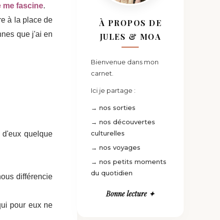
 me fascine
.
re à la place de
À PROPOS DE
nnes que j'ai en
JULES & MOA
Bienvenue dans mon
carnet.
Ici je partage :
→ nos sorties
→ nos découvertes
culturelles
s d'eux quelque
→ nos voyages
→ nos petits moments
du quotidien
ous différencie
Bonne lecture ✦
qui pour eux ne