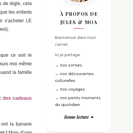
s de règle, cela
sque les enfants
À PROPOS DE
ir s'acheter LE
JULES & MOA
eil).
Bienvenue dans mon
carnet.
Ici je partage :
que ce soit le
e suis moi même
→ nos sorties
quand la famille
→ nos découvertes
culturelles
→ nos voyages
→ nos petits moments
ec
des cadeaux
du quotidien
Bonne lecture ✦
s ont la banane
i !
Mais d'une