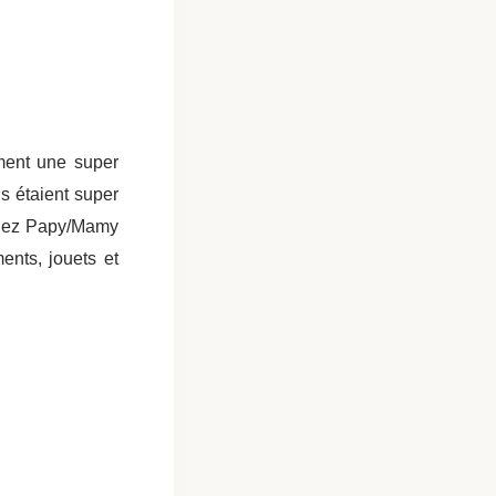
iment une super
s étaient super
 chez Papy/Mamy
nts, jouets et