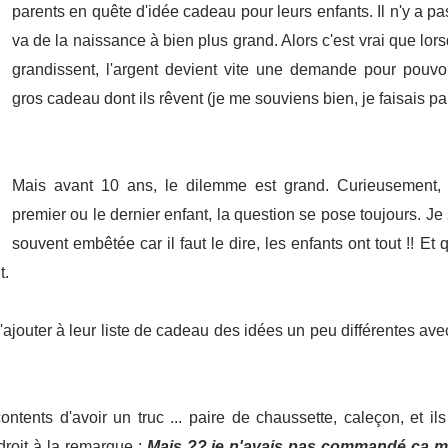
parents en quête d'idée cadeau pour leurs enfants. Il n'y a pa
va de la naissance à bien plus grand. Alors c'est vrai que lor
grandissent, l'argent devient vite une demande pour pouvo
gros cadeau dont ils rêvent (je me souviens bien, je faisais par
Mais avant 10 ans, le dilemme est grand. Curieusement, 
premier ou le dernier enfant, la question se pose toujours. J
souvent embêtée car il faut le dire, les enfants ont tout !! Et 
t.
ajouter à leur liste de cadeau des idées un peu différentes av
ontents d'avoir un truc ... paire de chaussette, caleçon, et il
droit à la remarque :
Mais ?? je n'avais pas commandé ça mo