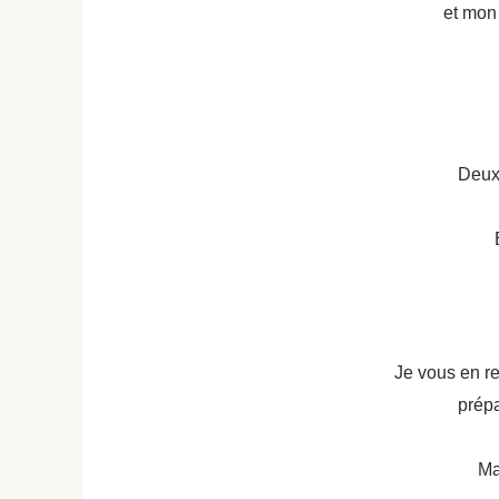
et mon 
Deux 
Je vous en re
prépa
Ma