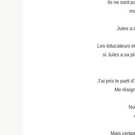
ils ne sont p
ma
Jules a 
Les éducateurs et
si Jules a sa p
J'ai pris le parti 
Me résign
No
Mais certai