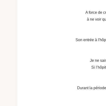
A force de cr
à ne voir q
Son entrée à l'hôpi
Je ne sais
Si l’hôpi
Durant la période