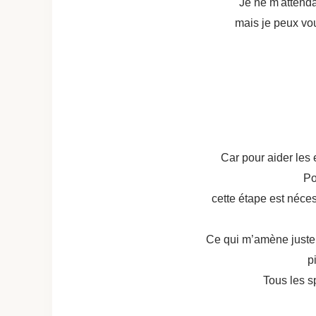
Je ne m'attenda
mais je peux vou
Car pour aider les 
Po
cette étape est néce
Ce qui m’amène justeme
p
Tous les s