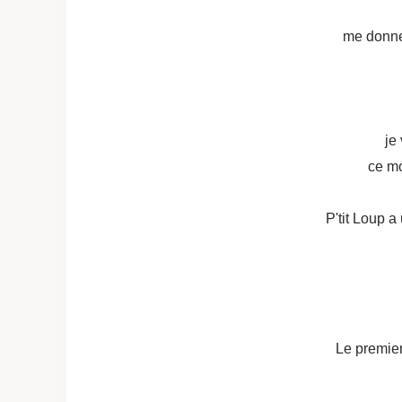
me donne 
je
ce m
P'tit Loup a
Le premier