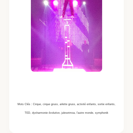
Mots Clés : Cirque, cirque gruss, arlette gruss, activité enfants, sortie enfants,
TED, dysharmonie évolutive, julesetmoa, l'autre monde, symphonik