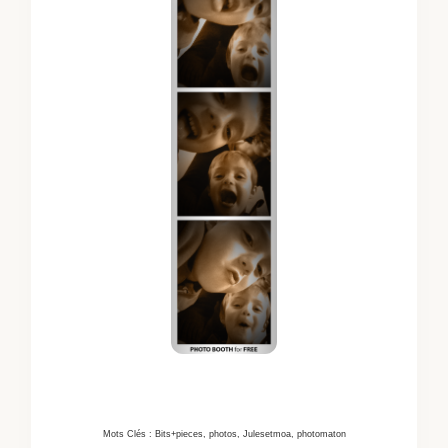
Mots Clés : Bits+pieces, photos, Julesetmoa, photomaton